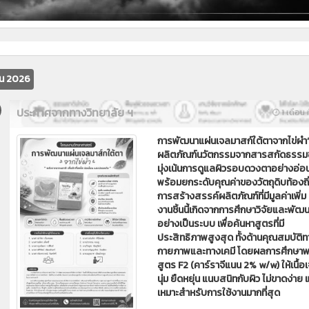
ยน 2026
ประกาศจากทางวิทยาลัย ฯ
1 เดือน ท
การพัฒนาแผ่นเจลมาสก์ใต้ตาจากไข่ผำ
ผลิตภัณฑ์นวัตกรรมจากสารสกัดธรรมชาต
มุ่งเน้นการดูแลผิวรอบดวงตาอย่างอ่อ
พร้อมยกระดับคุณค่าของวัตถุดิบท้องถิ่
การสร้างสรรค์ผลิตภัณฑ์ที่มีมูลค่าเพิ่ม
งานชิ้นนี้เกิดจากการศึกษาวิจัยและพัฒ
อย่างเป็นระบบ เพื่อค้นหาสูตรที่มี
ประสิทธิภาพสูงสุด ทั้งด้านคุณสมบัติท
กายภาพและทางเคมี โดยผลการศึกษาพ
สูตร F2 (คาร์ราจีแนน 2% w/w) ให้เนื้อเ
นุ่ม ยืดหยุ่น แนบสนิทกับผิว ไม่ขาดง่าย 
เหมาะสำหรับการใช้งานมากที่สุด