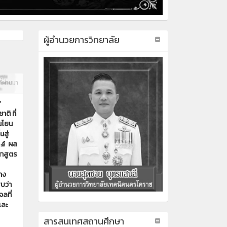
ผู้อำนวยการวิทยาลัย
ี่ผ่านมา
”
ิ ที่
นโยน
นสู่
 🔬 ผล
นาสูตร
าง
บว่า
จลที่
และ
สารสนเทศสถานศึกษา