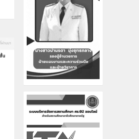
ี่ผ่านมา
ั้น