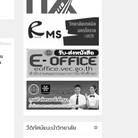
ี่ผ่านมา
็น
า
วีดิทัศน์แนะนำวิทยาลัย